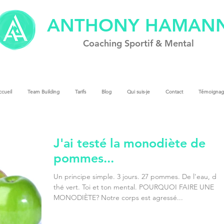
ANTHONY HAMAN
Coach
ing
Sportif & Mental
cueil
Team Building
Tarifs
Blog
Qui suis-je
Contact
Témoignag
coach 
J'ai testé la monodiète de
pommes...
Un principe simple. 3 jours. 27 pommes. De l'eau, du
thé vert. Toi et ton mental. POURQUOI FAIRE UNE
MONODIÈTE? Notre corps est agressé...