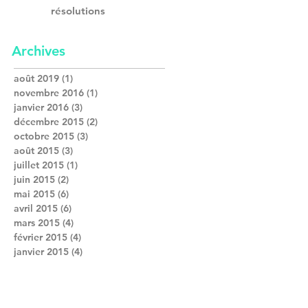
résolutions
Archives
août 2019
(1)
1 post
e
novembre 2016
(1)
1 post
janvier 2016
(3)
3 posts
décembre 2015
(2)
2 posts
ez
octobre 2015
(3)
3 posts
août 2015
(3)
3 posts
juillet 2015
(1)
1 post
juin 2015
(2)
2 posts
mai 2015
(6)
6 posts
avril 2015
(6)
6 posts
mars 2015
(4)
4 posts
février 2015
(4)
4 posts
janvier 2015
(4)
4 posts
: