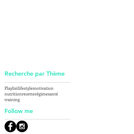
s
n
Recherche par Thème
Playlist
lifestyle
motivation
nutrition
recette
régime
santé
training
Follow me