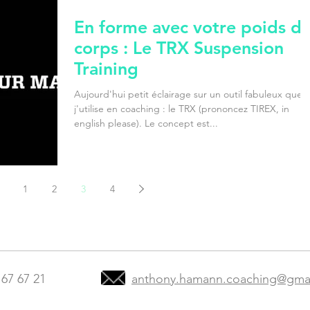
En forme avec votre poids d
corps : Le TRX Suspension
Training
Aujourd'hui petit éclairage sur un outil fabuleux que
j'utilise en coaching : le TRX (prononcez TIREX, in
english please). Le concept est...
1
2
3
4
Anthony Hamann Coach
 67 67 21
anthony.hamann.coaching@gma