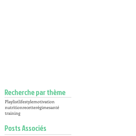
Recherche par thème
Playlist
lifestyle
motivation
nutrition
recette
régime
santé
training
Posts Associés