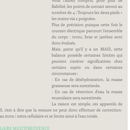
Vous l'aurez compris, pour plus de 
fiabilité, les points de contact seront au 
nombre de 4 : Toujours les deux pieds + 
les mains via 2 poignées.
Plus de précision puisque cette fois le 
courant électrique parcourt l'ensemble 
du corps : tronc, bras et jambes sont 
donc évalués.
Mais, parce qu’il y a un MAIS, cette 
balance possède certaines limites qui 
peuvent s'avérer significatives chez 
certains sujets ou dans certaines 
circonstances : 
- En cas de déshydratation, la masse 
graisseuse sera surestimée. 
- En cas de rétention d'eau la masse 
musculaire sera surestimée. 
La raison est simple, ces appareils de 
est à dire que la mesure ne peut donc effectuer de correction-
 intra / extra cellulaire et se limite ainsi à l'eau totale.
LAIRE MULTIFRÉQUENCE