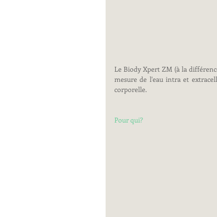
Le Biody Xpert ZM (à la différenc
mesure de l'eau intra et extrace
corporelle.
Pour qui?