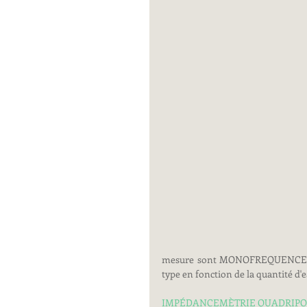
mesure sont MONOFREQUENCES, c'
type en fonction de la quantité d'eau
IMPÉDANCEMÈTRIE QUADRIPO