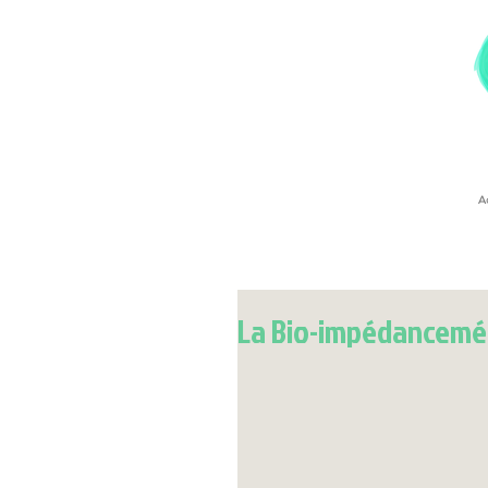
Ac
coach sportif strasbourg
La Bio-impédancemét