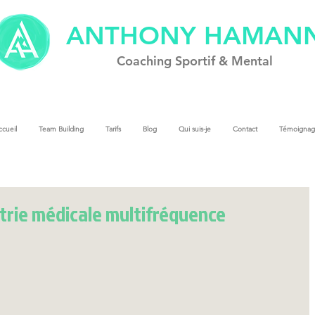
ANTHONY HAMAN
Coach
ing
Sportif & Mental
cueil
Team Building
Tarifs
Blog
Qui suis-je
Contact
Témoignag
rie médicale multifréquence