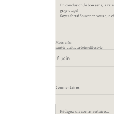
En conclusion, le bon sens, la raiso
grignotage! 
Soyez forts! Souvenez-vous que cha
Mots-clés :
santé
nutrition
régime
lifestyle
Commentaires
Rédigez un commentaire...