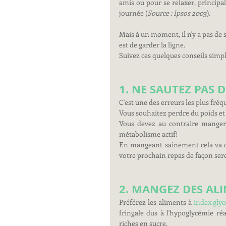
amis ou pour se relaxer, principa
journée (
Source : Ipsos 2003
).
Mais à un moment, il n'y a pas de se
est de garder la ligne. 
Suivez ces quelques conseils simpl
​1. NE SAUTEZ PAS 
C'est une des erreurs les plus fréq
Vous souhaitez perdre du poids et
Vous devez au contraire manger 
métabolisme actif!
En mangeant sainement cela va de 
votre prochain repas de façon ser
2. MANGEZ DES AL
Préférez les aliments à 
index gly
fringale dus à l'hypoglycémie ré
riches en sucre. 