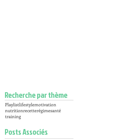
Recherche par thème
Playlist
lifestyle
motivation
nutrition
recette
régime
santé
training
Posts Associés