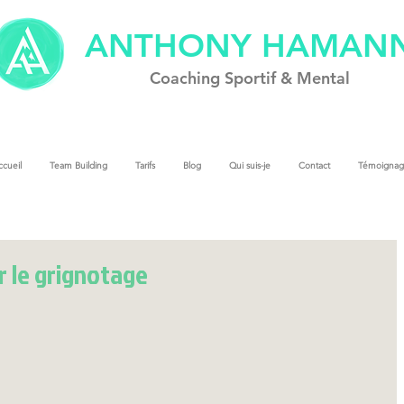
ANTHONY HAMAN
Coach
ing
Sportif & Mental
cueil
Team Building
Tarifs
Blog
Qui suis-je
Contact
Témoignag
r le grignotage