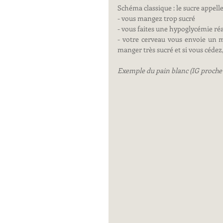
Schéma classique : le sucre appelle 
- vous mangez trop sucré
- vous faites une hypoglycémie réa
- votre cerveau vous envoie un me
manger très sucré et si vous cédez, c
Exemple du pain blanc (IG proche 