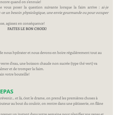
encore quand on s'ennuie!
e vous poser la question suivante lorsque la faim arrive : 
ai-je 
-ce un besoin physiologique, une envie gourmande ou pour occuper 
nse, agissez en conséquence! 
FAITES LE BON CHOIX!
de nous hydrater et nous devons en boire régulièrement tout au 
verre d'eau, une boisson chaude non sucrée (type thé vert) va 
almer et de tromper la faim.
in votre bouteille!
REPAS
révenir... et là, c'est le drame, on prend les premières choses à 
buteur au bout du couloir, on rentre dans une pâtisserie, on flâne 
 : prenez un instant dans votre semaine pour planifier vos repas et 