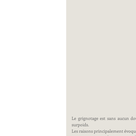
Le grignotage est sans aucun dou
surpoids.
Les raisons principalement évoqué